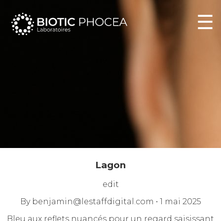
☰
Lagon
edit
By
benjamin@lestaffdigital.com
•
1 mai 2025
Bleu aux reflets nuancés pour un regard saisissant