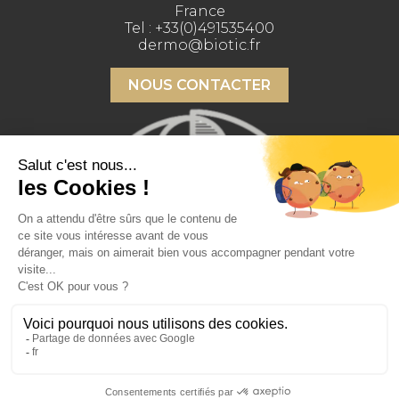
France
Tel :
+33(0)491535400
dermo@biotic.fr
NOUS CONTACTER