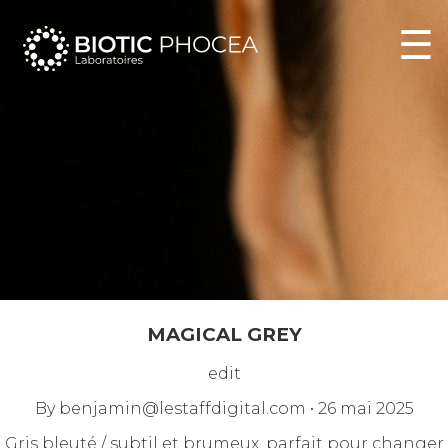
☰
MAGICAL GREY
edit
By
benjamin@lestaffdigital.com
•
26 mai 2025
Gris bleuté / subtil et brumeux, parfait pour changer